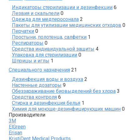
products
6
Индикаторы стерилизации и дезинфекции
6
0
products
Лезвия и скальпели
0
products
2
Одежда для медперосонала
2
products
0
Пакеты для утилизации медицинских отходов
0
0
produc
Перчатки
0
products
1
Простыни, полотенца, салфетки
1
0
product
Респираторы
0
products
4
Средства индивидуальной защиты
4
0
products
Упаковка для стерилизации
0
1
products
Шприцы и иглы
1
product
21
Специального назначения
21
products
2
Дезинфекция воды и воздуха
2
9
products
Настенные дозаторы
9
products
3
Обеззараживание биовыделений без хлора
3
6
products
Средства контроля
6
products
1
Стирка и дезинфекция белья
1
product
0
Химия для моюще-дезинфицирующих машин
0
produc
Производители
3M
ElGreen
Erisan
KristiDent Medical Products