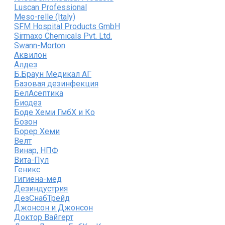
Luscan Professional
Meso-relle (Italy)
SFM Hospital Products GmbH
Sirmaxo Chemicals Pvt. Ltd.
Swann-Morton
Аквилон
Алдез
Б.Браун Медикал АГ
Базовая дезинфекция
БелАсептика
Биодез
Боде Хеми ГмбХ и Ко
Бозон
Борер Хеми
Велт
Винар, НПФ
Вита-Пул
Геникс
Гигиена-мед
Дезиндустрия
ДезСнабТрейд
Джонсон и Джонсон
Доктор Вайгерт