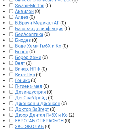
Swann-Morton
(
0
)
Аквилон
(
0
)
Алдез
(
0
)
Б.Браун Медикал АГ
(
0
)
Базовая дезинфекция
(
0
)
БелАсептика
(
0
)
Биодез
(
0
)
Боде Хеми ГмбХ и Ко
(
0
)
Бозон
(
0
)
Борер Хеми
(
0
)
Велт
(
0
)
Винар, НПФ
(
0
)
Вита-Пул
(
0
)
Геникс
(
0
)
Гигиена-мед
(
0
)
Дезиндустрия
(
0
)
ДезСнабТрейд
(
0
)
Джонсон и Джонсон
(
0
)
Доктор Вайгерт
(
0
)
Дюрр Дентал ГмбХ и Ко
(
2
)
ЕВРОТАБ ОПЕРАСЬОН
(
0
)
ЗАО ЭКОЛАБ
(
0
)