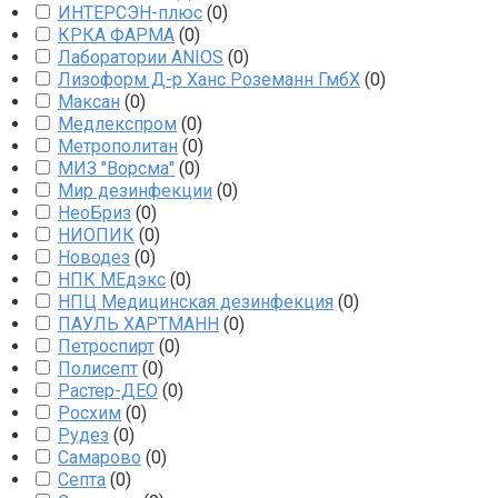
ИНТЕРСЭН-плюс
(
0
)
КРКА ФАРМА
(
0
)
Лаборатории ANIOS
(
0
)
Лизоформ Д-р Ханс Роземанн ГмбХ
(
0
)
Максан
(
0
)
Медлекспром
(
0
)
Метрополитан
(
0
)
МИЗ "Ворсма"
(
0
)
Мир дезинфекции
(
0
)
НеоБриз
(
0
)
НИОПИК
(
0
)
Новодез
(
0
)
НПК МЕдэкс
(
0
)
НПЦ Медицинская дезинфекция
(
0
)
ПАУЛЬ ХАРТМАНН
(
0
)
Петроспирт
(
0
)
Полисепт
(
0
)
Растер-ДЕО
(
0
)
Росхим
(
0
)
Рудез
(
0
)
Самарово
(
0
)
Септа
(
0
)