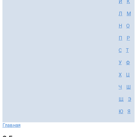
И
К
Л
М
Н
О
П
Р
С
Т
У
Ф
Х
Ц
Ч
Ш
Щ
Э
Ю
Я
Главная