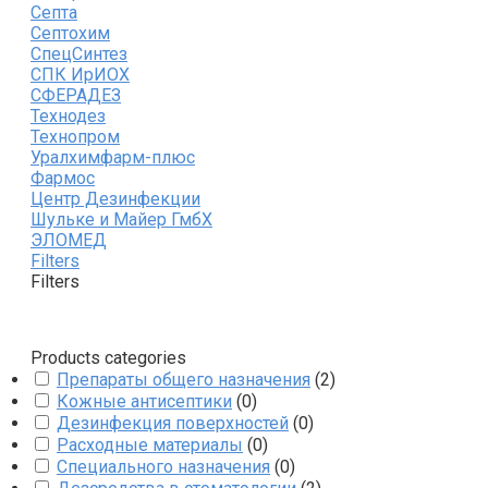
Септа
Септохим
СпецСинтез
СПК ИрИОХ
СФЕРАДЕЗ
Технодез
Технопром
Уралхимфарм-плюс
Фармос
Центр Дезинфекции
Шульке и Майер ГмбХ
ЭЛОМЕД
Filters
Filters
Products categories
Препараты общего назначения
(
2
)
Кожные антисептики
(
0
)
Дезинфекция поверхностей
(
0
)
Расходные материалы
(
0
)
Специального назначения
(
0
)