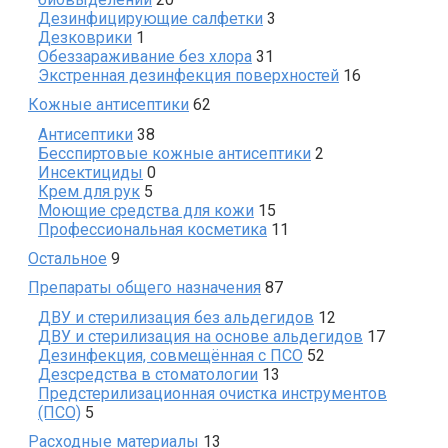
products
3
Дезинфицирующие салфетки
3
1
products
Дезковрики
1
product
31
Обеззараживание без хлора
31
products
16
Экстренная дезинфекция поверхностей
16
products
62
Кожные антисептики
62
products
38
Антисептики
38
products
2
Бесспиртовые кожные антисептики
2
0
products
Инсектициды
0
5
products
Крем для рук
5
products
15
Моющие средства для кожи
15
products
11
Профессиональная косметика
11
products
9
Остальное
9
products
87
Препараты общего назначения
87
products
12
ДВУ и стерилизация без альдегидов
12
products
17
ДВУ и стерилизация на основе альдегидов
17
52
products
Дезинфекция, совмещённая с ПСО
52
13
products
Дезсредства в стоматологии
13
products
Предстерилизационная очистка инструментов
5
(ПСО)
5
products
13
Расходные материалы
13