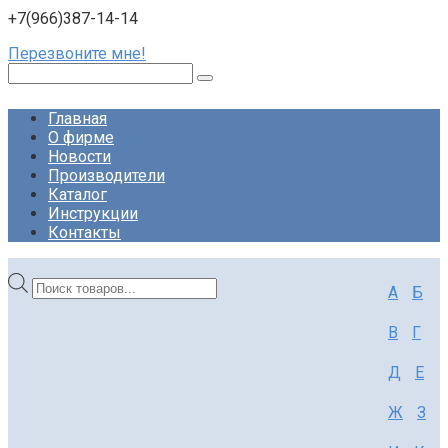
+7(966)387-14-14
Перезвоните мне!
Поиск:
Главная
О фирме
Новости
Производители
Каталог
Инструкции
Контакты
Поиск
А
Б
товаров
В
Г
Д
Е
Ж
З