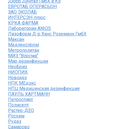
Дюрр Дентал ГмбХ и Ко
ЕВРОТАБ ОПЕРАСЬОН
ЗАО ЭКОЛАБ
ИНТЕРСЭН-плюс
КРКА ФАРМА
Лаборатории ANIOS
Лизоформ Д-р Ханс Роземанн ГмбХ
Максан
Медлекспром
Метрополитан
МИЗ "Ворсма"
Мир дезинфекции
НеоБриз
НИОПИК
Новодез
НПК МЕдэкс
НПЦ Медицинская дезинфекция
ПАУЛЬ ХАРТМАНН
Петроспирт
Полисепт
Растер-ДЕО
Росхим
Рудез
Самарово