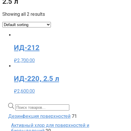
2.5 л
Showing all 2 results
ИД-212
₽
2,700.00
ИД-220, 2.5 л
₽
2,600.00
Поиск
товаров
71
Дезинфекция поверхностей
71
products
Активный хлор для поверхностей и
20
биовыделений
20