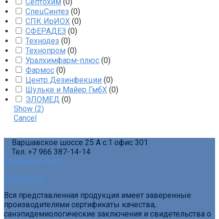
Септохим
(
0
)
СпецСинтез
(
0
)
СПК ИрИОХ
(
0
)
СФЕРАДЕЗ
(
0
)
Технодез
(
0
)
Технопром
(
0
)
Уралхимфарм-плюс
(
0
)
Фармос
(
0
)
Центр Дезинфекции
(
0
)
Шульке и Майер ГмбХ
(
0
)
ЭЛОМЕД
(
0
)
Show
(
2
)
Cancel
Варшавское шоссе 25 А с.1 офис 301
Тел. +7 966 387-14-14
info@orion-dez.ru
Прайс-лист
Вся представленная продукция имеет заверенные
производителями сертификаты качества,
санэпидемиологические заключения и свидетельства о