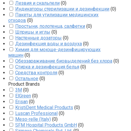
Лезвия и скальпели
(
0
)
Индикаторы стерилизации и дезинфекции
(
0
)
Пакеты для утилизации медицинских
отходов
(
0
)
Простыни, полотенца, салфетки
(
0
)
Шприцы и иглы
(
0
)
Настенные дозаторы
(
0
)
Дезинфекция воды и воздуха
(
0
)
Химия для моюще-дезинфицирующих
машин
(
0
)
Обеззараживание биовыделений без хлора
(
0
)
Стирка и дезинфекция белья
(
0
)
Средства контроля
(
0
)
Остальное
(
0
)
Product Brands
3M
(
0
)
ElGreen
(
0
)
Erisan
(
0
)
KristiDent Medical Products
(
0
)
Luscan Professional
(
0
)
Meso-relle (Italy)
(
0
)
SFM Hospital Products GmbH
(
0
)
Sirmaxo Chemicals Pvt. Ltd.
(
0
)