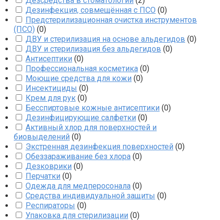
Дезсредства в стоматологии
(
2
)
Дезинфекция, совмещённая с ПСО
(
0
)
Предстерилизационная очистка инструментов
(ПСО)
(
0
)
ДВУ и стерилизация на основе альдегидов
(
0
)
ДВУ и стерилизация без альдегидов
(
0
)
Антисептики
(
0
)
Профессиональная косметика
(
0
)
Моющие средства для кожи
(
0
)
Инсектициды
(
0
)
Крем для рук
(
0
)
Бесспиртовые кожные антисептики
(
0
)
Дезинфицирующие салфетки
(
0
)
Активный хлор для поверхностей и
биовыделений
(
0
)
Экстренная дезинфекция поверхностей
(
0
)
Обеззараживание без хлора
(
0
)
Дезковрики
(
0
)
Перчатки
(
0
)
Одежда для медперосонала
(
0
)
Средства индивидуальной защиты
(
0
)
Респираторы
(
0
)
Упаковка для стерилизации
(
0
)