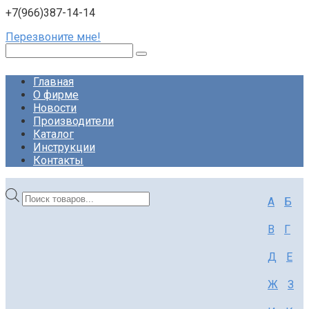
+7(966)387-14-14
Перезвоните мне!
Поиск:
Главная
О фирме
Новости
Производители
Каталог
Инструкции
Контакты
Поиск
А
Б
товаров
В
Г
Д
Е
Ж
З