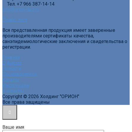
Тел. +7 966 387-14-14
info@orion-dez.ru
Прайс-лист
Вся представленная продукция имеет заверенные
производителями сертификаты качества,
санэпидемиологические заключения и свидетельства о
регистрации.
Главная
О фирме
Новости
Производители
Каталог
Инструкции
Контакты
Copyright © 2026 Холдинг "ОРИОН"
Все права защищены
Ваше имя