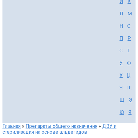
И
К
Л
М
Н
О
П
Р
С
Т
У
Ф
Х
Ц
Ч
Ш
Щ
Э
Ю
Я
Главная
»
Препараты общего назначения
»
ДВУ и
стерилизация на основе альдегидов