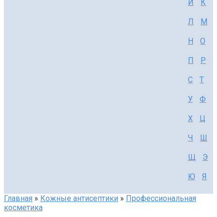
И
К
Л
М
Н
О
П
Р
С
Т
У
Ф
Х
Ц
Ч
Ш
Щ
Э
Ю
Я
Главная
»
Кожные антисептики
»
Профессиональная
косметика