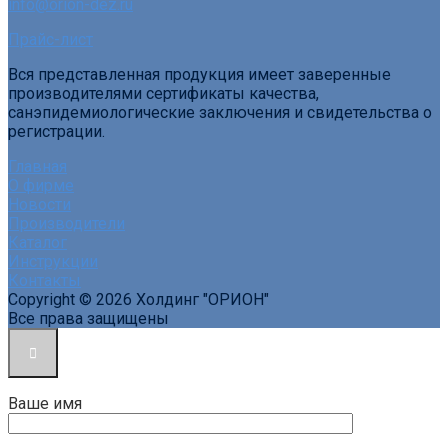
info@orion-dez.ru
Прайс-лист
Вся представленная продукция имеет заверенные
производителями сертификаты качества,
санэпидемиологические заключения и свидетельства о
регистрации.
Главная
О фирме
Новости
Производители
Каталог
Инструкции
Контакты
Copyright © 2026 Холдинг "ОРИОН"
Все права защищены
Ваше имя