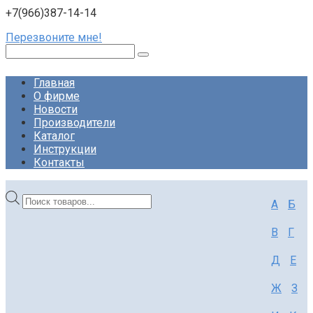
+7(966)387-14-14
Перезвоните мне!
Поиск:
Главная
О фирме
Новости
Производители
Каталог
Инструкции
Контакты
Поиск
А
Б
товаров
В
Г
Д
Е
Ж
З