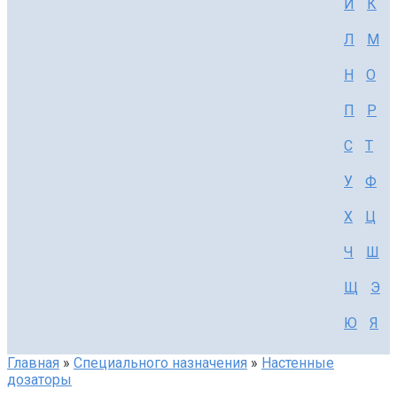
И
К
Л
М
Н
О
П
Р
С
Т
У
Ф
Х
Ц
Ч
Ш
Щ
Э
Ю
Я
Главная
»
Специального назначения
»
Настенные
дозаторы