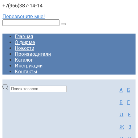
+7(966)387-14-14
Перезвоните мне!
Поиск:
Главная
О фирме
Новости
Производители
Каталог
Инструкции
Контакты
Поиск
А
Б
товаров
В
Г
Д
Е
Ж
З