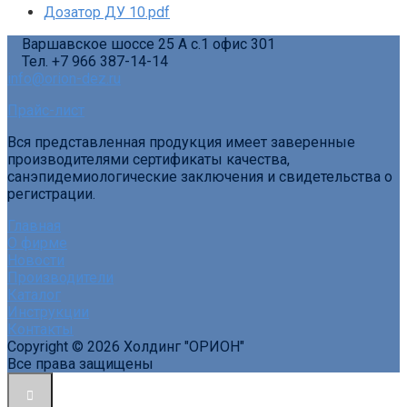
Дозатор ДУ 10.pdf
Варшавское шоссе 25 А с.1 офис 301
Тел. +7 966 387-14-14
info@orion-dez.ru
Прайс-лист
Вся представленная продукция имеет заверенные
производителями сертификаты качества,
санэпидемиологические заключения и свидетельства о
регистрации.
Главная
О фирме
Новости
Производители
Каталог
Инструкции
Контакты
Copyright © 2026 Холдинг "ОРИОН"
Все права защищены