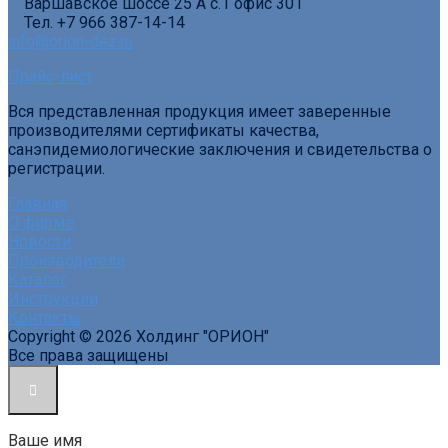
Варшавское шоссе 25 А с.1 офис 301
Тел. +7 966 387-14-14
info@orion-dez.ru
Прайс-лист
Вся представленная продукция имеет заверенные
производителями сертификаты качества,
санэпидемиологические заключения и свидетельства о
регистрации.
Главная
О фирме
Новости
Производители
Каталог
Инструкции
Контакты
Copyright © 2026 Холдинг "ОРИОН"
Все права защищены
Ваше имя