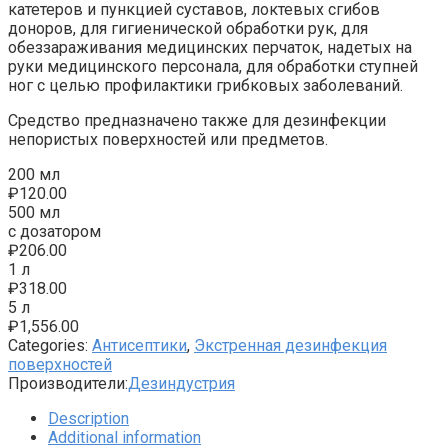
катетеров и пункцией суставов, локтевых сгибов
доноров, для гигиенической обработки рук, для
обеззараживания медицинских перчаток, надетых на
руки медицинского персонала, для обработки ступней
ног с целью профилактики грибковых заболеваний.
Средство предназначено также для дезинфекции
непористых поверхностей или предметов.
200 мл
₽
120.00
500 мл
с дозатором
₽
206.00
1 л
₽
318.00
5 л
₽
1,556.00
Categories:
Антисептики
,
Экстренная дезинфекция
поверхностей
Производители:
Дезиндустрия
Description
Additional information