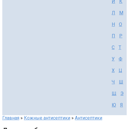
И
К
Л
М
Н
О
П
Р
С
Т
У
Ф
Х
Ц
Ч
Ш
Щ
Э
Ю
Я
Главная
»
Кожные антисептики
»
Антисептики