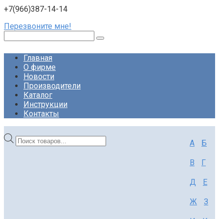
+7(966)387-14-14
Перезвоните мне!
Поиск:
Главная
О фирме
Новости
Производители
Каталог
Инструкции
Контакты
Поиск
А
Б
товаров
В
Г
Д
Е
Ж
З