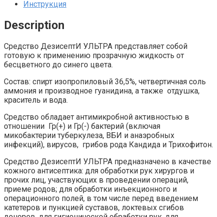
Инструкция
Description
Средство ДезисептИ УЛЬТРА представляет собой
готовую к применению прозрачную жидкость от
бесцветного до синего цвета.
Состав: спирт изопропиловый 36,5%, четвертичная соль
аммония и производное гуанидина, а также отдушка,
краситель и вода.
Средство обладает антимикробной активностью в
отношении Гр(+) и Гр(-) бактерий (включая
микобактерии туберкулеза, ВБИ и анаэробных
инфекций), вирусов, грибов рода Кандида и Трихофитон.
Средство ДезисептИ УЛЬТРА предназначено в качестве
кожного антисептика: для обработки рук хирургов и
прочих лиц, участвующих в проведении операций,
приеме родов; для обработки инъекционного и
операционного полей, в том числе перед введением
катетеров и пункцией суставов, локтевых сгибов
доноров, для гигиенической обработки рук, для