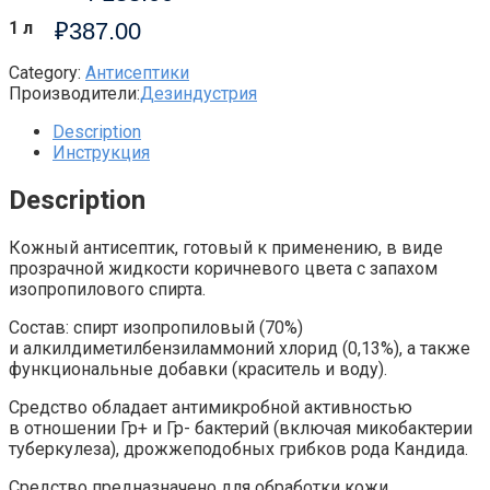
1 л
₽
387.00
Category:
Антисептики
Производители:
Дезиндустрия
Description
Инструкция
Description
Кожный антисептик, готовый к применению, в виде
прозрачной жидкости коричневого цвета с запахом
изопропилового спирта.
Состав: спирт изопропиловый (70%)
и алкилдиметилбензиламмоний хлорид (0,13%), а также
функциональные добавки (краситель и воду).
Средство обладает антимикробной активностью
в отношении Гр+ и Гр- бактерий (включая микобактерии
туберкулеза), дрожжеподобных грибков рода Кандида.
Средство предназначено для обработки кожи