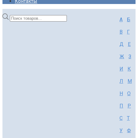
Контакты
Поиск
А
Б
товаров
В
Г
Д
Е
Ж
З
И
К
Л
М
Н
О
П
Р
С
Т
У
Ф