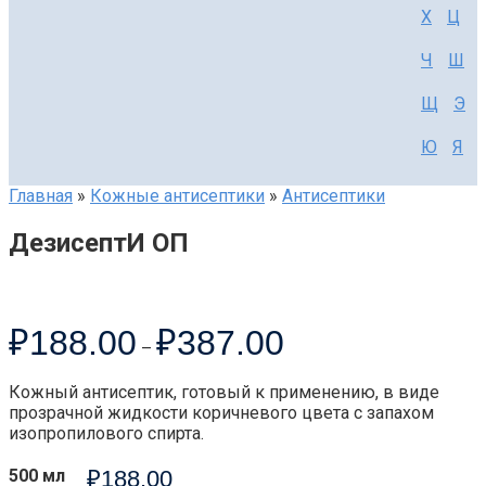
Х
Ц
Ч
Ш
Щ
Э
Ю
Я
Главная
»
Кожные антисептики
»
Антисептики
ДезисептИ ОП
₽
188.00
₽
387.00
–
Кожный антисептик, готовый к применению, в виде
прозрачной жидкости коричневого цвета с запахом
изопропилового спирта.
500 мл
₽
188.00