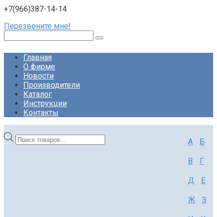
+7(966)387-14-14
Перезвоните мне!
Поиск:
Главная
О фирме
Новости
Производители
Каталог
Инструкции
Контакты
Поиск
А
Б
товаров
В
Г
Д
Е
Ж
З