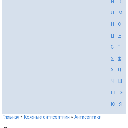
И
К
Л
М
Н
О
П
Р
С
Т
У
Ф
Х
Ц
Ч
Ш
Щ
Э
Ю
Я
Главная
»
Кожные антисептики
»
Антисептики