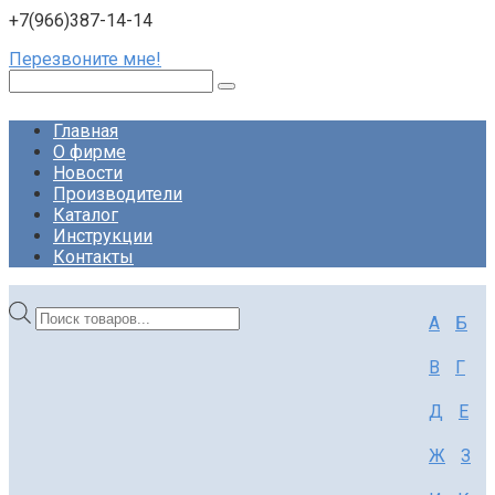
+7(966)387-14-14
Перезвоните мне!
Поиск:
Главная
О фирме
Новости
Производители
Каталог
Инструкции
Контакты
Поиск
А
Б
товаров
В
Г
Д
Е
Ж
З