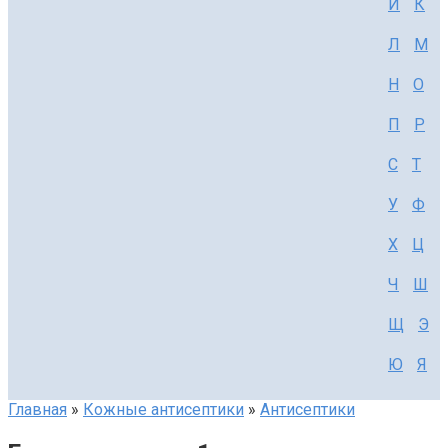
И
К
Л
М
Н
О
П
Р
С
Т
У
Ф
Х
Ц
Ч
Ш
Щ
Э
Ю
Я
Главная
»
Кожные антисептики
»
Антисептики