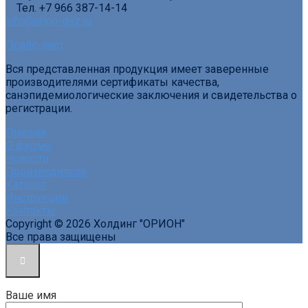
Тел. +7 966 387-14-14
info@orion-dez.ru
Прайс-лист
Вся представленная продукция имеет заверенные
производителями сертификаты качества,
санэпидемиологические заключения и свидетельства о
регистрации.
Главная
О фирме
Новости
Производители
Каталог
Инструкции
Контакты
Copyright © 2026 Холдинг "ОРИОН"
Все права защищены
Ваше имя