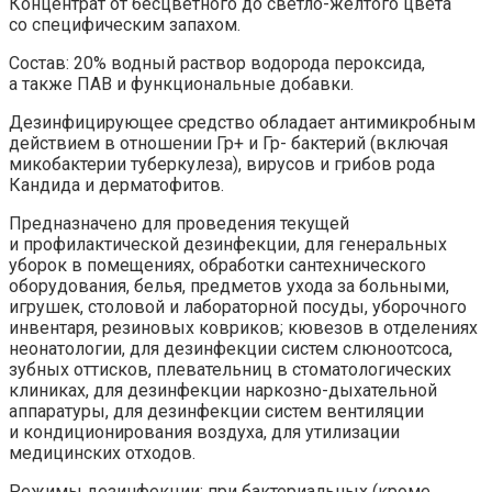
Концентрат от бесцветного до светло-желтого цвета
со специфическим запахом.
Состав: 20% водный раствор водорода пероксида,
а также ПАВ и функциональные добавки.
Дезинфицирующее средство обладает антимикробным
действием в отношении Гр+ и Гр- бактерий (включая
микобактерии туберкулеза), вирусов и грибов рода
Кандида и дерматофитов.
Предназначено для проведения текущей
и профилактической дезинфекции, для генеральных
уборок в помещениях, обработки сантехнического
оборудования, белья, предметов ухода за больными,
игрушек, столовой и лабораторной посуды, уборочного
инвентаря, резиновых ковриков; кювезов в отделениях
неонатологии, для дезинфекции систем слюноотсоса,
зубных оттисков, плевательниц в стоматологических
клиниках, для дезинфекции наркозно-дыхательной
аппаратуры, для дезинфекции систем вентиляции
и кондиционирования воздуха, для утилизации
медицинских отходов.
Режимы дезинфекции: при бактериальных (кроме