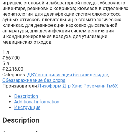
игрушек, столовой и лабораторной посуды, уборочного
инвентаря, резиновых ковриков; кювезов в отделениях
неонатологии, для дезинфекции систем слюноотсоса,
зубных оттисков, плевательниц в стоматологических
клиниках, для дезинфекции наркозно-дыхательной
аппаратуры, для дезинфекции систем вентиляции
и кондиционирования воздуха, для утилизации
медицинских отходов.
1 л
₽
567.00
5 л
₽
2,216.00
Categories:
ДВУ и стерилизация без альдегидов
,
Обеззараживание без хлора
Производители:
Лизоформ Д-р Ханс Роземанн ГмбХ
Description
Additional information
Инструкция
Description