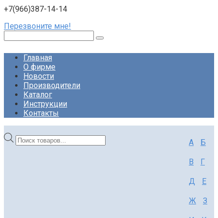
+7(966)387-14-14
Перезвоните мне!
Поиск:
Главная
О фирме
Новости
Производители
Каталог
Инструкции
Контакты
Поиск
А
Б
товаров
В
Г
Д
Е
Ж
З