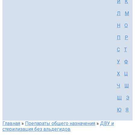
И
К
Л
М
Н
О
П
Р
С
Т
У
Ф
Х
Ц
Ч
Ш
Щ
Э
Ю
Я
Главная
»
Препараты общего назначения
»
ДВУ и
стерилизация без альдегидов