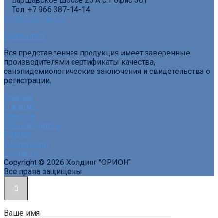
Варшавское шоссе 25 А с.1 офис 301
Тел. +7 966 387-14-14
info@orion-dez.ru
Прайс-лист
Вся представленная продукция имеет заверенные
производителями сертификаты качества,
санэпидемиологические заключения и свидетельства о
регистрации.
Главная
О фирме
Новости
Производители
Каталог
Инструкции
Контакты
Copyright © 2026 Холдинг "ОРИОН"
Все права защищены
Ваше имя