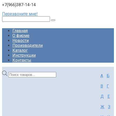
+7(966)387-14-14
Перезвоните мне!
Поиск:
Главная
О фирме
Новости
Производители
Каталог
Инструкции
Контакты
Поиск
А
Б
товаров
В
Г
Д
Е
Ж
З