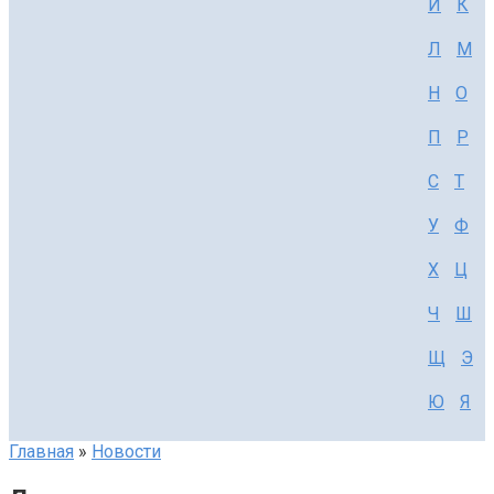
И
К
Л
М
Н
О
П
Р
С
Т
У
Ф
Х
Ц
Ч
Ш
Щ
Э
Ю
Я
Главная
»
Новости