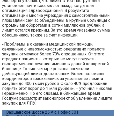
Эксперты уточняют, что лимит в 100 тыс. руб. был
установлен почти восемь лет назад, когда шла
оптимизация здравоохранения. В результате
оптимизации многие учреждения с самостоятельными
площадями сейчас объединены в крупные больницы с
огромными оборотами в сотни миллионов рублей, а
лимит остался прежним. За это время указанная сумма
обесценилась также за счет инфляции.
«Проблемы в оказании медицинской помощи,
связанные с невозможностью оперативно провести
закупки, отмечают более 70% опрошенных. От этого
страдают пациенты, которые не могут получать
своевременное лечение именно в данной конкретной
больнице. Только четыре региона посчитали
действующий лимит достаточным. Более половины
координаторов высказались за увеличение лимита
закупки до 400 тысяч рублей. Около 40% предложили
поднять этот порог до 1 млн рублей», – уточнил Николай
Герасименко. По его словам, в ближайшее время
Госдума рассмотрит законопроект об увлечении лимита
закупок для ЛПУ.
Варшавское шоссе 25 А с.1 офис 301