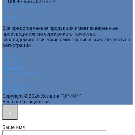
Тел. +7 966 387-14-14
info@orion-dez.ru
Прайс-лист
Вся представленная продукция имеет заверенные
производителями сертификаты качества,
санэпидемиологические заключения и свидетельства о
регистрации.
Главная
О фирме
Новости
Производители
Каталог
Инструкции
Контакты
Copyright © 2026 Холдинг "ОРИОН"
Все права защищены
Ваше имя